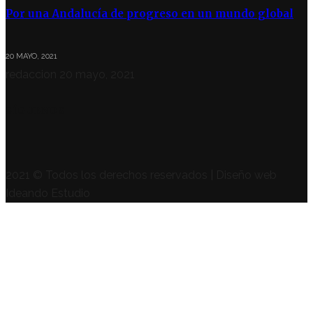
Por una Andalucía de progreso en un mundo global
20 MAYO, 2021
redaccion
20 mayo, 2021
SÍGUENOS
2021 © Todos los derechos reservados | Diseño web
Ideando Estudio