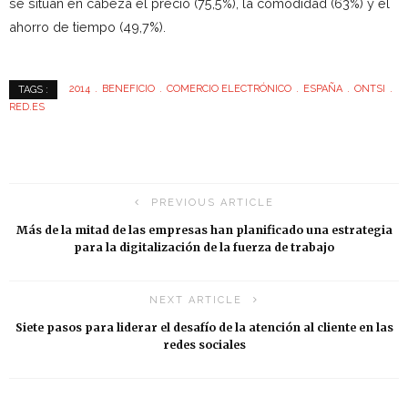
se sitúan en cabeza el precio (75,5%), la comodidad (63%) y el
ahorro de tiempo (49,7%).
2014
BENEFICIO
COMERCIO ELECTRÓNICO
ESPAÑA
ONTSI
TAGS :
RED.ES
PREVIOUS ARTICLE
Más de la mitad de las empresas han planificado una estrategia
para la digitalización de la fuerza de trabajo
NEXT ARTICLE
Siete pasos para liderar el desafío de la atención al cliente en las
redes sociales