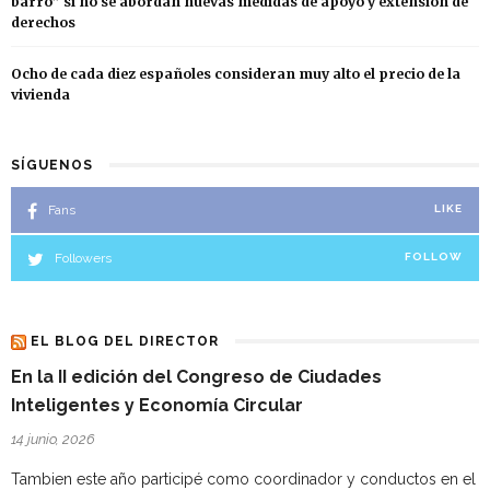
barro” si no se abordan nuevas medidas de apoyo y extensión de
derechos
Ocho de cada diez españoles consideran muy alto el precio de la
vivienda
SÍGUENOS
Fans
LIKE
Followers
FOLLOW
EL BLOG DEL DIRECTOR
En la II edición del Congreso de Ciudades
Inteligentes y Economía Circular
14 junio, 2026
Tambien este año participé como coordinador y conductos en el