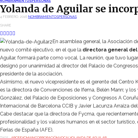
NOMBRAMIENTOS
PERSONAS
Yolanda de Aguilar se inco
4 FEBRERO, 2016
NOMBRAMIENTOS
PERSONAS
SHARE
En asamblea general, la Asociación d
nuevo comité ejecutivo, en el que la
directora general del
Aguilar, formará parte como vocal. La reunión, que tuvo lugar 
designó por unanimidad al director del Palacio de Congresos
presidente de la asociación.
Asimismo, el nuevo vicepresidente es el gerente del Centro K
es la directora de Convenciones de Ifema, Belén Mann; y los
González, del Palacio de Exposiciones y Congresos A Coru
Internacional de Barcelona CCIB y Javier Lacunza Arraiza del
Cabe destacar que la directora de Fycma, que recientemente 
profesionalidad y los valores humanos en el sector turístico
Ferias de España (AFE).
TAGS :
APCE
FYCMA
INCORPORACIÓN
VOCAL
YOLANDA DE AGUILAR