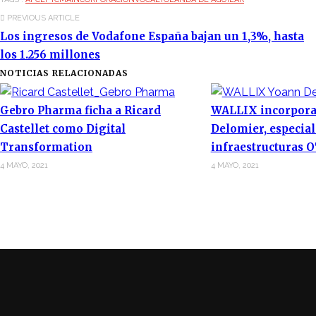
PREVIOUS ARTICLE
Los ingresos de Vodafone España bajan un 1,3%, hasta
los 1.256 millones
NOTICIAS RELACIONADAS
Gebro Pharma ficha a Ricard
WALLIX incorpora
Castellet como Digital
Delomier, especial
Transformation
infraestructuras 
4 MAYO, 2021
4 MAYO, 2021