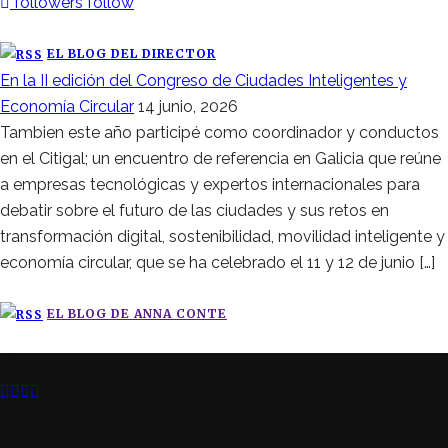
followers
follow
EL BLOG DEL DIRECTOR
En la II edición del Congreso de Ciudades Inteligentes y
Economía Circular
14 junio, 2026
Tambien este año participé como coordinador y conductos
en el Citigal; un encuentro de referencia en Galicia que reúne
a empresas tecnológicas y expertos internacionales para
debatir sobre el futuro de las ciudades y sus retos en
transformación digital, sostenibilidad, movilidad inteligente y
economía circular, que se ha celebrado el 11 y 12 de junio […]
EL BLOG DE ANNA CONTE
SÍGUENOS