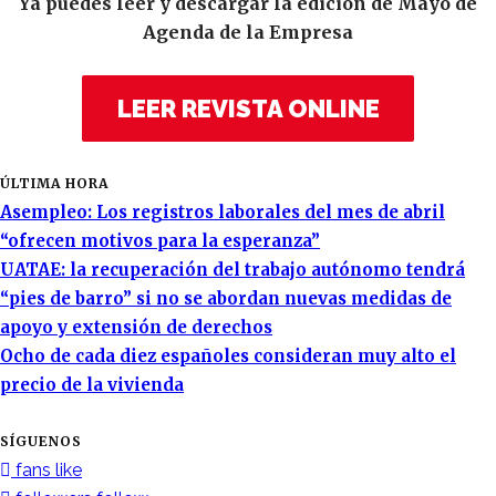
Ya puedes leer y descargar la edición de Mayo de
Agenda de la Empresa
LEER REVISTA ONLINE
ÚLTIMA HORA
Asempleo: Los registros laborales del mes de abril
“ofrecen motivos para la esperanza”
UATAE: la recuperación del trabajo autónomo tendrá
“pies de barro” si no se abordan nuevas medidas de
apoyo y extensión de derechos
Ocho de cada diez españoles consideran muy alto el
precio de la vivienda
SÍGUENOS
fans
like