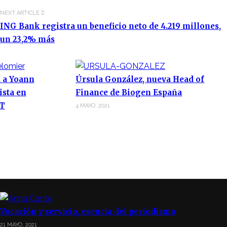
NEXT ARTICLE
ING Bank registra un beneficio neto de 4.219 millones,
un 23,2% más
 a Yoann
Úrsula González, nueva Head of
ista en
Finance de Biogen España
OT
4 MAYO, 2021
ÚLTIMAS NOTICIAS
Vocación y servicio, esencia del periodismo
21 MAYO, 2021