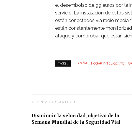
el desembolso de 99 euros por la i
servicio. La instalación de estos si
están conectados vía radio mediant
están constantemente monitorizado
ataque y comprobar que están siem
ESPAÑA
HOGAR INTELIGENTE
O
TAGS :
PREVIOUS ARTICLE
Disminuir la velocidad, objetivo de la
Semana Mundial de la Seguridad Vial