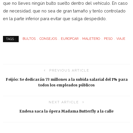
que no lleves ningún bulto suelto dentro del vehículo. En caso
de necesidad, que no sea de gran tamaño y tenlo controlado
en la parte inferior para evitar que salga despedido.
BULTOS
CONSEJOS
EUROPCAR
MALETERO
PESO
VIAJE
TAGS :
PREVIOUS ARTICLE
Feijóo: Se dedicarán 73 millones a la subida salarial del 1% para
todos los empleados públicos
NEXT ARTICLE
Endesa saca la ópera Madama Butterfly a la calle