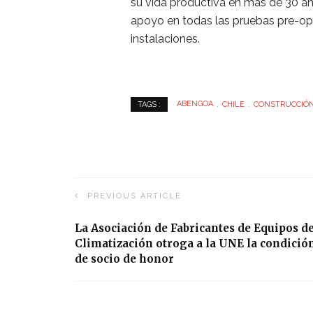
su vida productiva en más de 30 año
apoyo en todas las pruebas pre-ope
instalaciones.
ABENGOA
CHILE
CONSTRUCCIÓ
TAGS :
PREVIOUS ARTICLE
La Asociación de Fabricantes de Equipos d
Climatización otroga a la UNE la condició
de socio de honor