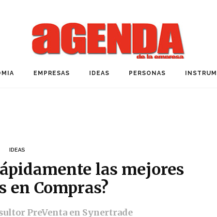
MIA
EMPRESAS
IDEAS
PERSONAS
INSTRU
IDEAS
ápidamente las mejores
es en Compras?
sultor PreVenta en Synertrade