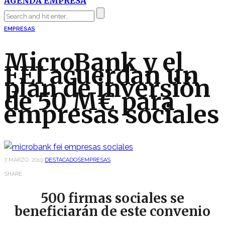
AGENDA EMPRESA
EMPRESAS
MicroBank y el
FEI acuerdan un
plan de inversión
de 50 M€ para
empresas sociales
7 MARZO, 2019
DESTACADOS
EMPRESAS
SHARE
500 firmas sociales se
beneficiarán de este convenio