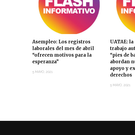
Asempleo: Los registros
UATAE: la
laborales del mes de abril
trabajo a
“ofrecen motivos para la
“pies de b
esperanza”
abordan n
apoyo y e
5 MAYO, 2021
derechos
5 MAYO, 2021