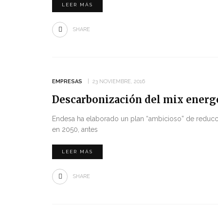
LEER MÁS
SHARE
EMPRESAS
23 NOVIEMBRE, 2016
Descarbonización del mix energé
Endesa ha elaborado un plan “ambicioso” de reducc
en 2050, antes
LEER MÁS
SHARE