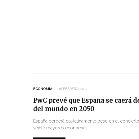
ECONOMIA
16 FEBRERO, 2017
PwC prevé que España se caerá d
del mundo en 2050
España perderá paulatinamente peso en el concierto 
veinte mayores economías