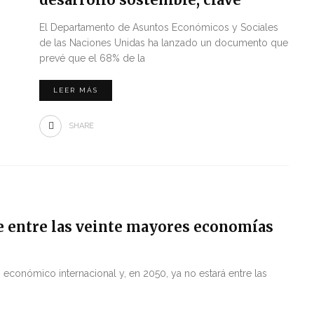
El Departamento de Asuntos Económicos y Sociales
de las Naciones Unidas ha lanzado un documento que
prevé que el 68% de la
LEER MÁS
SHARE
e entre las veinte mayores economías
económico internacional y, en 2050, ya no estará entre las