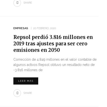
SHARE
EMPRESAS
20 FEBRERO, 2020
Repsol perdió 3.816 millones en
2019 tras ajustes para ser cero
emisiones en 2050
Corrección de 4.849 millones en el valor contable de
algunos activos Repsol obtuvo un resultado neto de
-3.816 millones de
LEER MÁS
SHARE