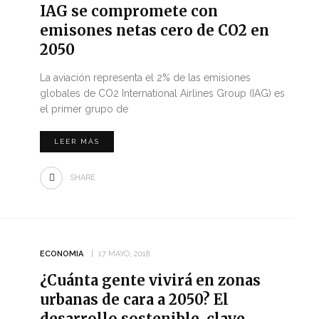
IAG se compromete con
emisones netas cero de CO2 en
2050
La aviación representa el 2% de las emisiones
globales de CO2 International Airlines Group (IAG) es
el primer grupo de
LEER MÁS
SHARE
ECONOMIA
17 MAYO, 2018
¿Cuánta gente vivirá en zonas
urbanas de cara a 2050? El
desarrollo sostenible, clave