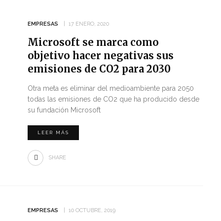
EMPRESAS
17 ENERO, 2020
Microsoft se marca como
objetivo hacer negativas sus
emisiones de CO2 para 2030
Otra meta es eliminar del medioambiente para 2050
todas las emisiones de CO2 que ha producido desde
su fundación Microsoft
LEER MÁS
SHARE
EMPRESAS
10 OCTUBRE, 2019