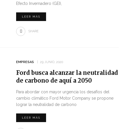
Efecto Invernadero (GEI),
LEER MÁS
SHARE
EMPRESAS
29 JUNIO, 2020
Ford busca alcanzar la neutralidad
de carbono de aquí a 2050
Para abordar con mayor urgencia los desafíos del
cambio climático Ford Motor Company se propone
lograr la neutralidad de carbono
LEER MÁS