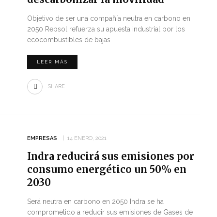
Objetivo de ser una compañía neutra en carbono en
2050 Repsol refuerza su apuesta industrial por los
ecocombustibles de bajas
LEER MÁS
SHARE
EMPRESAS
14 ENERO, 2021
Indra reducirá sus emisiones por
consumo energético un 50% en
2030
Será neutra en carbono en 2050 Indra se ha
comprometido a reducir sus emisiones de Gases de