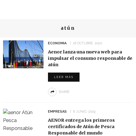
atún
ECONOMIA
16 OCTUBRE, 2020
Aenor lanza una nueva web para
impulsar el consumo responsable de
atún
LEER MÁS
SHARE
EMPRESAS
6 JUNIO, 2019
AENOR entrega los primeros
certificados de Atún de Pesca
Responsable del mundo