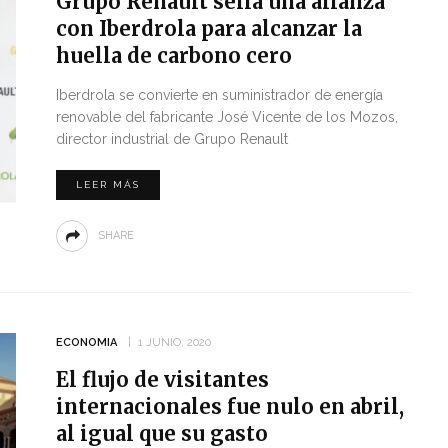
Grupo Renault sella una alianza
con Iberdrola para alcanzar la
huella de carbono cero
Iberdrola se convierte en suministrador de energía
renovable del fabricante José Vicente de los Mozos,
director industrial de Grupo Renault
LEER MÁS
SHARE
ECONOMIA
1 JUNIO, 2020
El flujo de visitantes
internacionales fue nulo en abril,
al igual que su gasto