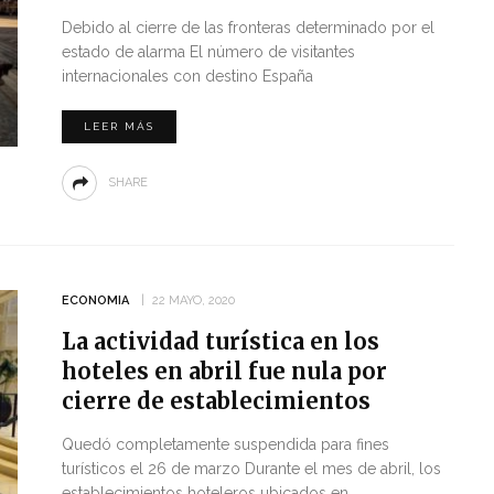
Debido al cierre de las fronteras determinado por el
estado de alarma El número de visitantes
internacionales con destino España
LEER MÁS
SHARE
ECONOMIA
22 MAYO, 2020
La actividad turística en los
hoteles en abril fue nula por
cierre de establecimientos
Quedó completamente suspendida para fines
turísticos el 26 de marzo Durante el mes de abril, los
establecimientos hoteleros ubicados en