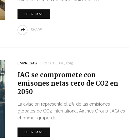
LEER MÁS
SHARE
EMPRESAS
10 OCTUBRE, 2019
IAG se compromete con
emisones netas cero de CO2 en
2050
La aviación representa el 2% de las emisiones
globales de CO2 International Airlines Group (IAG) es
el primer grupo de
LEER MÁS