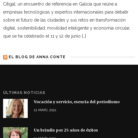
Citigal; un encuentro de referencia en Galicia que reúne a
empresas tecnológicas y expertos internacionales para debatir
sobre el futuro de las ciudades y sus retos en transformación
digital, sostenibilidad, movilidad inteligente y economía circular,
que se ha celebrado el 11 y 12 de junio […]
EL BLOG DE ANNA CONTE
ÚLTIMAS NOTICIAS
Vocación y servicio, esencia del periodismo
21 MAYO, 2021
Un brindis por 25 años de éxitos