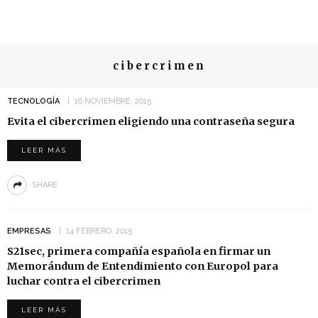
cibercrimen
TECNOLOGÍA
16 NOVIEMBRE, 2015
Evita el cibercrimen eligiendo una contraseña segura
LEER MÁS
SHARE
EMPRESAS
14 FEBRERO, 2015
S21sec, primera compañía española en firmar un
Memorándum de Entendimiento con Europol para
luchar contra el cibercrimen
LEER MÁS