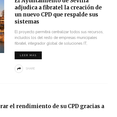
El Ayuntamiento de Sevilla
adjudica a fibratel la creación de
un nuevo CPD que respalde sus
sistemas
El proyecto permitirá centralizar todos sus recursos,
incluidos los del resto de empresas municipales
fibratel, integrador global de soluciones IT,
LEER MÁS
SHARE
ar el rendimiento de su CPD gracias a