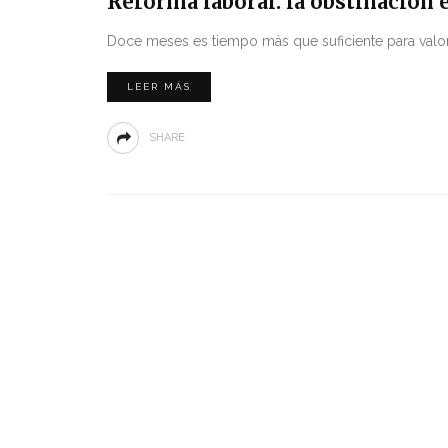
Reforma laboral: la obstinación e
Doce meses es tiempo más que suficiente para valora
LEER MÁS
SHARE