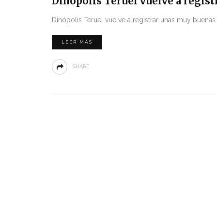
Dinópolis Teruel vuelve a regist
Dinópolis Teruel vuelve a registrar unas muy buenas c
LEER MÁS
SHARE