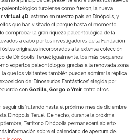
lasmó a principios del presente año a través los nuevos
 paleontológico turolense como fueron, la nueva
r virtual 4D
, estreno en nuestro país en Dinópolis, y
ellos que han visitado el parque hasta el momento.
o comprobar la gran riqueza paleontológica de la
llevados a cabo por los investigadores de la Fundación
fósiles originales incorporados a la extensa colección
co de Dinópolis Teruel; igualmente, los más pequeños
omo expertos paleontólogos gracias a la renovada zona
la que los visitantes también pueden admirar la réplica
 exposición de ‘Dinosaurios Fantásticos’ elegida por
recuerdo con
Gozilla, Gorgo o Ymir
entre otros.
n seguir disfrutando hasta el próximo mes de diciembre
ta Dinópolis Teruel. De hecho, durante la próxima
tiembre, Territorio Dinópolis permanecerá abierto
más información sobre el calendario de apertura del
polis.com