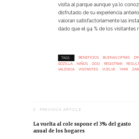
visita al parque aunque ya lo cono
disfrutado de su experiencia anteri
valoran satisfactoriamente las inst
dado que el 94 % de los visitantes 
BENEFICIOS
BUENAS CIFRAS
DI
TAGS :
GOZILLA
NIÑOS
OCIO
REGISTRAR
RESUL
VALENCIA
VISITANTES
VUELVE
YMIR
ZAR
PREVIOUS ARTICLE
La vuelta al cole supone el 3% del gasto
anual de los hogares