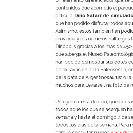
Un elemento diferenciador que se p
contenidos que acometió el parque
película ‘
Dino Safari
’ del
simulado
que han podido disfrutar todos aqu
Asimismo, estos también han podid
provincia y los números hallazgos 
Dinópolis gracias a los más de 450 
que alberga el Museo Paleontológi
han podido demostrar sus dotes c
de excavación de la Paleosenda, en 
de la pata de Argentinosaurus; o la
muchos para llevarse una foto de 
Una gran oferta de ocio, que podrá
todos aquellos que se acerquen has
semana y hasta el domingo 7 de sep
todos los días de la semana. Para 
parque consultar su web
www.dino