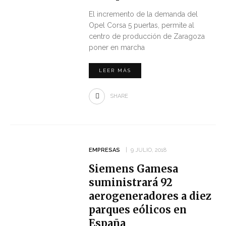
El incremento de la demanda del
Opel Corsa 5 puertas, permite al
centro de producción de Zaragoza
poner en marcha
LEER MÁS
SHARE
EMPRESAS
9 JULIO, 2018
Siemens Gamesa
suministrará 92
aerogeneradores a diez
parques eólicos en
España