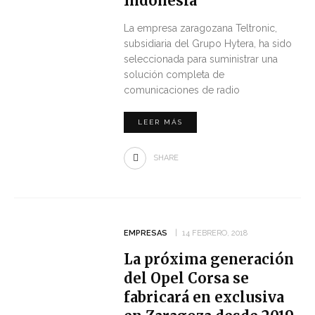
Indonesia
La empresa zaragozana Teltronic,
subsidiaria del Grupo Hytera, ha sido
seleccionada para suministrar una
solución completa de
comunicaciones de radio
LEER MÁS
SHARE
EMPRESAS
14 FEBRERO, 2018
La próxima generación
del Opel Corsa se
fabricará en exclusiva