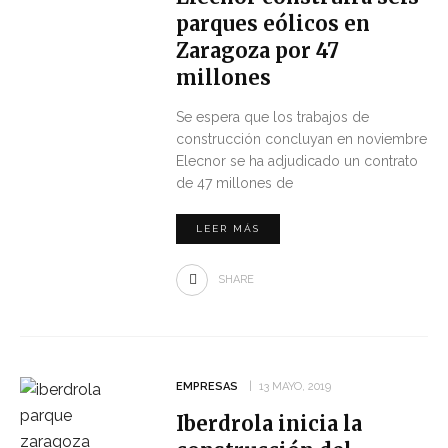
parques eólicos en
Zaragoza por 47
millones
Se espera que los trabajos de
construcción concluyan en noviembre
Elecnor se ha adjudicado un contrato
de 47 millones de
LEER MÁS
SHARE
EMPRESAS
13 MAYO, 2019
Iberdrola inicia la