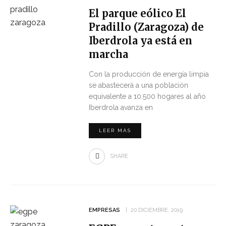
El parque eólico El
Pradillo (Zaragoza) de
Iberdrola ya está en
marcha
Con la producción de energía limpia
se abastecerá a una población
equivalente a 10.500 hogares al año
Iberdrola avanza en
LEER MÁS
SHARE
EMPRESAS
20 DICIEMBRE, 2019