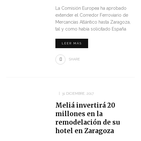
La Comisión Europea ha aprobado
extender el Corredor Ferroviario de
Mercancías Atlántico hasta Zaragoza,
tal y como había solicitado España
LEER MÁS
SHARE
31 DICIEMBRE, 2017
Meliá invertirá 20
millones en la
remodelación de su
hotel en Zaragoza