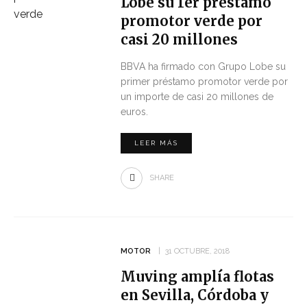
Lobe su 1er préstamo
promotor verde por
casi 20 millones
BBVA ha firmado con Grupo Lobe su
primer préstamo promotor verde por
un importe de casi 20 millones de
euros.
LEER MÁS
SHARE
MOTOR
31 OCTUBRE, 2018
Muving amplía flotas
en Sevilla, Córdoba y