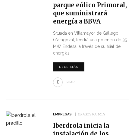
parque eólico Primoral,
que suministrará
energía a BBVA
Situada en Villamayor de Gállego
(Zaragoza), tendrá una potencia de 35
MW Endesa, a través de su filial de
energías
LEER MÁS
SHARE
EMPRESAS
28 AGOSTO, 2019
Iberdrola inicia la
instalación de los