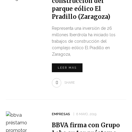
construcción del
parque eólico El
Pradillo (Zaragoza)
Representa una inversión de 26
millones Iberdrola ha iniciado los
trabajos de construcción del
complejo eólico El Pradillo en
Zaragoza,
LEER MÁS
SHARE
EMPRESAS
6 MAYO, 2019
BBVA firma con Grupo