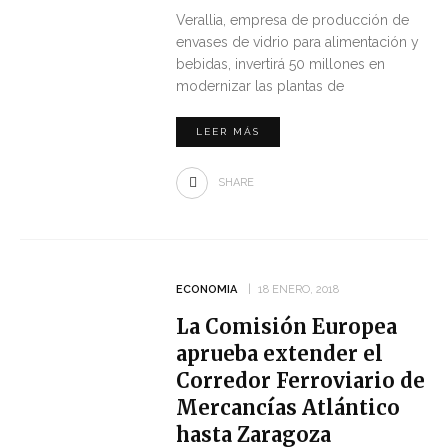
Verallia, empresa de producción de
envases de vidrio para alimentación y
bebidas, invertirá 50 millones en
modernizar las plantas de
LEER MÁS
SHARE
ECONOMIA
18 ENERO, 2018
La Comisión Europea
aprueba extender el
Corredor Ferroviario de
Mercancías Atlántico
hasta Zaragoza