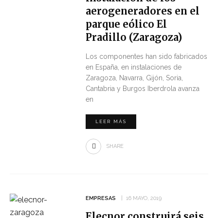
aerogeneradores en el
parque eólico El
Pradillo (Zaragoza)
Los componentes han sido fabricados
en España, en instalaciones de
Zaragoza, Navarra, Gijón, Soria,
Cantabria y Burgos Iberdrola avanza
en
LEER MÁS
SHARE
EMPRESAS
16 MAYO, 2019
Elecnor construirá seis