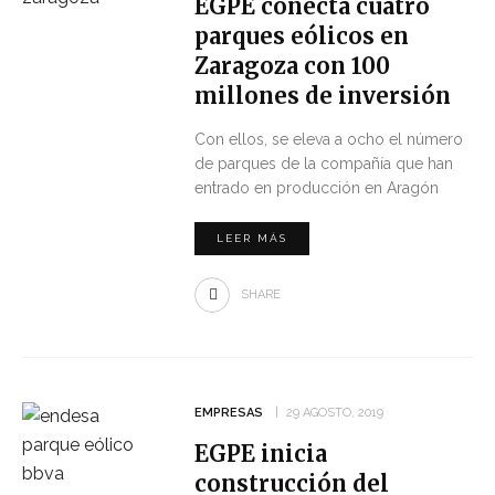
EGPE conecta cuatro
parques eólicos en
Zaragoza con 100
millones de inversión
Con ellos, se eleva a ocho el número
de parques de la compañía que han
entrado en producción en Aragón
LEER MÁS
SHARE
EMPRESAS
29 AGOSTO, 2019
EGPE inicia
construcción del