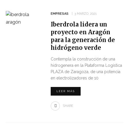
EMPRESAS
3 MARZO, 2021
Iberdrola lidera un
proyecto en Aragón
para la generación de
hidrógeno verde
Contempla la construcción de una
hidrogenera en la Plataforma Logística
PLAZA de Zaragoza, de una potencia
en electrolizadores de 10
LEER MÁS
SHARE