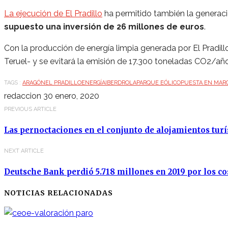
La ejecución de El Pradillo
ha permitido también la generaci
supuesto una inversión de 26 millones de euros
.
Con la producción de energía limpia generada por El Pradill
Teruel- y se evitará la emisión de 17.300 toneladas CO2/año
TAGS :
ARAGÓN
EL PRADILLO
ENERGÍA
IBERDROLA
PARQUE EÓLICO
PUESTA EN MAR
redaccion
30 enero, 2020
PREVIOUS ARTICLE
Las pernoctaciones en el conjunto de alojamientos tur
NEXT ARTICLE
Deutsche Bank perdió 5.718 millones en 2019 por los c
NOTICIAS RELACIONADAS