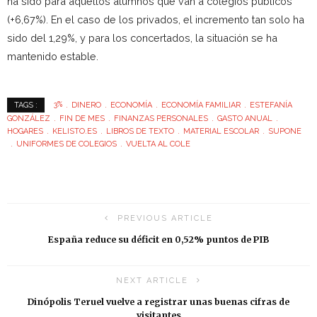
ha sido para aquellos alumnos que van a colegios públicos
(+6,67%). En el caso de los privados, el incremento tan solo ha
sido del 1,29%, y para los concertados, la situación se ha
mantenido estable.
3%
DINERO
ECONOMÍA
ECONOMÍA FAMILIAR
ESTEFANÍA
TAGS :
GONZÁLEZ
FIN DE MES
FINANZAS PERSONALES
GASTO ANUAL
HOGARES
KELISTO.ES
LIBROS DE TEXTO
MATERIAL ESCOLAR
SUPONE
UNIFORMES DE COLEGIOS
VUELTA AL COLE
PREVIOUS ARTICLE
España reduce su déficit en 0,52% puntos de PIB
NEXT ARTICLE
Dinópolis Teruel vuelve a registrar unas buenas cifras de
visitantes