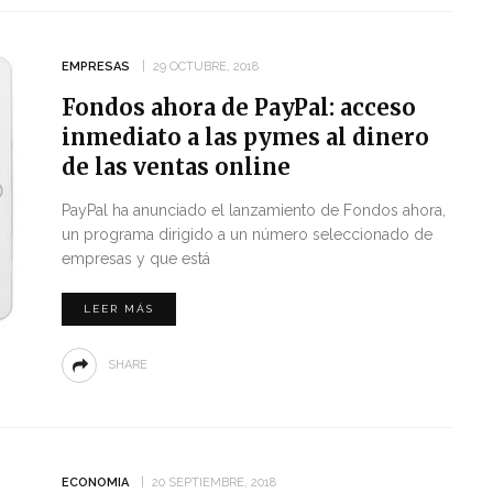
EMPRESAS
29 OCTUBRE, 2018
Fondos ahora de PayPal: acceso
inmediato a las pymes al dinero
de las ventas online
PayPal ha anunciado el lanzamiento de Fondos ahora,
un programa dirigido a un número seleccionado de
empresas y que está
LEER MÁS
SHARE
ECONOMIA
20 SEPTIEMBRE, 2018