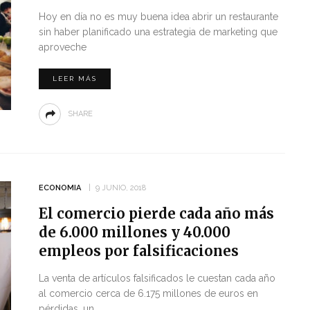
Hoy en día no es muy buena idea abrir un restaurante
sin haber planificado una estrategia de marketing que
aproveche
LEER MÁS
SHARE
ECONOMIA
9 JUNIO, 2018
El comercio pierde cada año más
de 6.000 millones y 40.000
empleos por falsificaciones
La venta de artículos falsificados le cuestan cada año
al comercio cerca de 6.175 millones de euros en
pérdidas, un