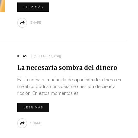
LEER MÁS
SHARE
IDEAS
7 FEBRERO, 2019
La necesaria sombra del dinero
Hasta no hace mucho, la desaparición del dinero en
metálico podría considerarse cuestión de ciencia
ficción. En estos momentos es
LEER MÁS
SHARE