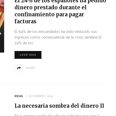
El 24% de los españoles ha pedido
dinero prestado durante el
confinamiento para pagar
facturas
El 64% de los encuestados ha visto reducido sus
ingresos como consecuencia de la crisis sanitaria El
24% de los
LEER MÁS
SHARE
IDEAS
28 FEBRERO, 2019
La necesaria sombra del dinero II