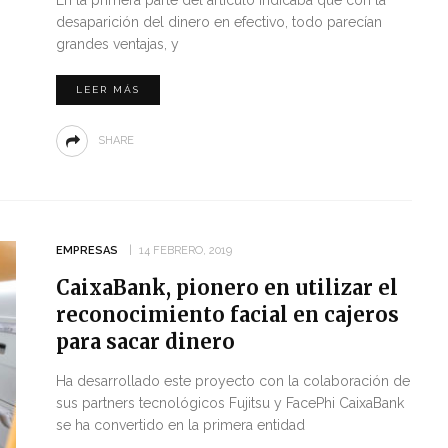
En la primera parte del artículo indicaba que con la
desaparición del dinero en efectivo, todo parecían
grandes ventajas, y
LEER MÁS
SHARE
EMPRESAS
14 FEBRERO, 2019
CaixaBank, pionero en utilizar el
reconocimiento facial en cajeros
para sacar dinero
Ha desarrollado este proyecto con la colaboración de
sus partners tecnológicos Fujitsu y FacePhi CaixaBank
se ha convertido en la primera entidad