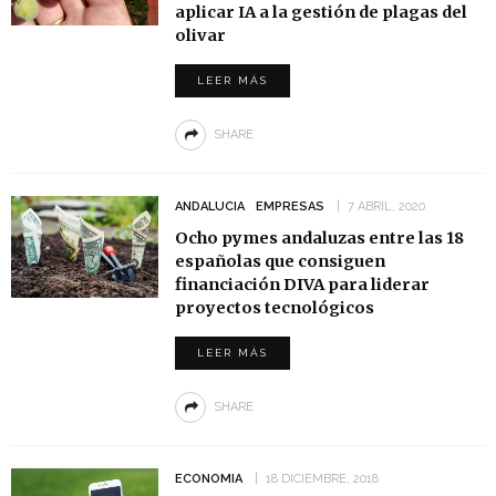
aplicar IA a la gestión de plagas del
olivar
LEER MÁS
SHARE
ANDALUCIA
EMPRESAS
7 ABRIL, 2020
Ocho pymes andaluzas entre las 18
españolas que consiguen
financiación DIVA para liderar
proyectos tecnológicos
LEER MÁS
SHARE
ECONOMIA
18 DICIEMBRE, 2018