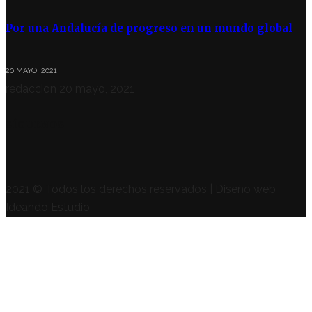
Por una Andalucía de progreso en un mundo global
20 MAYO, 2021
redaccion
20 mayo, 2021
SÍGUENOS
2021 © Todos los derechos reservados | Diseño web
Ideando Estudio