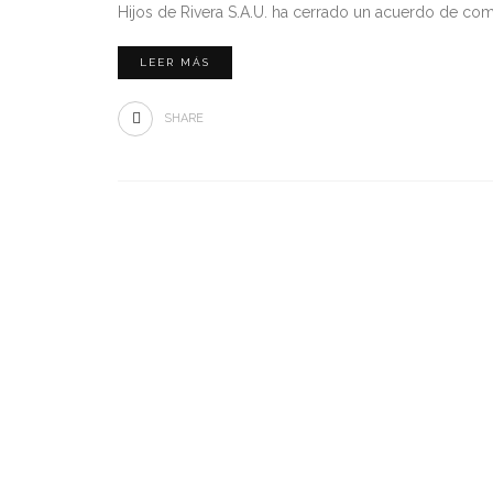
Hijos de Rivera S.A.U. ha cerrado un acuerdo de comp
LEER MÁS
SHARE