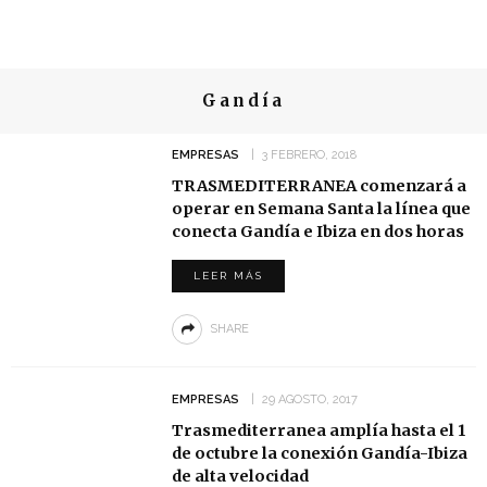
Gandía
EMPRESAS
3 FEBRERO, 2018
TRASMEDITERRANEA comenzará a
operar en Semana Santa la línea que
conecta Gandía e Ibiza en dos horas
LEER MÁS
SHARE
EMPRESAS
29 AGOSTO, 2017
Trasmediterranea amplía hasta el 1
de octubre la conexión Gandía-Ibiza
de alta velocidad