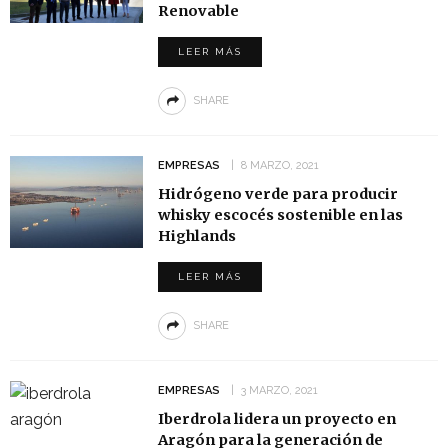
Renovable
LEER MÁS
SHARE
EMPRESAS
8 MARZO, 2021
Hidrógeno verde para producir
whisky escocés sostenible en las
Highlands
LEER MÁS
SHARE
EMPRESAS
3 MARZO, 2021
Iberdrola lidera un proyecto en
Aragón para la generación de