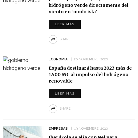
hidrógeno verde directamente del
viento en ‘modo isla’
LEER MÁS
SHARE
ECONOMIA
20 NOVIEMBRE, 2020
España destinará hasta 2023 más de
1.500 M€ al impulso del hidrógeno
renovable
LEER MÁS
SHARE
EMPRESAS
19 NOVIEMBRE, 2020
Iberdrola se alía con Nel para