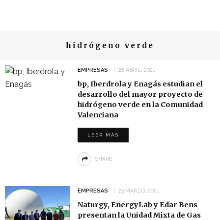
hidrógeno verde
EMPRESAS
28 ABRIL, 2021
bp, Iberdrola y Enagás estudian el
desarrollo del mayor proyecto de
hidrógeno verde en la Comunidad
Valenciana
LEER MÁS
SHARE
EMPRESAS
23 MARZO, 2021
Naturgy, EnergyLab y Edar Bens
presentan la Unidad Mixta de Gas