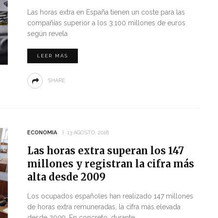
Las horas extra en España tienen un coste para las
compañías superior a los 3.100 millones de euros
según revela
LEER MÁS
SHARE
ECONOMIA
13 AGOSTO, 2018
Las horas extra superan los 147
millones y registran la cifra más
alta desde 2009
Los ocupados españoles han realizado 147 millones
de horas extra remuneradas, la cifra más elevada
desde 2009. En concreto, durante