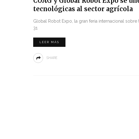
COAG y Global Robot Expo se une
tecnológicas al sector agrícola
Global Robot Expo, la gran feria internacional sobre
31
LEER MÁS
SHARE