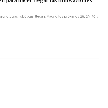
n para hacer llegar las innovaciones
 tecnologías robóticas, llega a Madrid los próximos 28, 29, 30 y