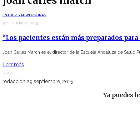
joan carles march
ENTREVISTAS
PERSONAS
29 SEPTIEMBRE, 2015
“Los pacientes están más preparados para 
Joan Carles March es el director de la Escuela Andaluza de Salud 
Leer más
SHARE
redaccion
29 septiembre, 2015
Ya puedes l