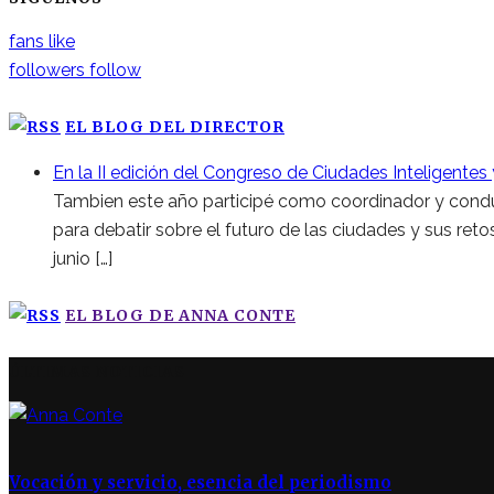
fans
like
followers
follow
EL BLOG DEL DIRECTOR
En la II edición del Congreso de Ciudades Inteligentes
Tambien este año participé como coordinador y conduct
para debatir sobre el futuro de las ciudades y sus retos
junio […]
EL BLOG DE ANNA CONTE
ÚLTIMAS NOTICIAS
Vocación y servicio, esencia del periodismo