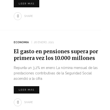
LEER MÁS
SHARE
ECONOMIA
26 ENERO, 2021
El gasto en pensiones supera por
primera vez los 10.000 millones
Repunta un 3,2% en enero La nómina mensual de las
prestaciones contributivas de la Seguridad Social
ascendió a la cifra
LEER MÁS
SHARE