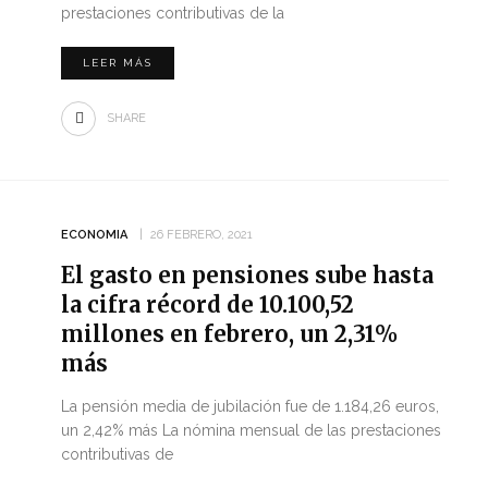
prestaciones contributivas de la
LEER MÁS
SHARE
ECONOMIA
26 FEBRERO, 2021
El gasto en pensiones sube hasta
la cifra récord de 10.100,52
millones en febrero, un 2,31%
más
La pensión media de jubilación fue de 1.184,26 euros,
un 2,42% más La nómina mensual de las prestaciones
contributivas de