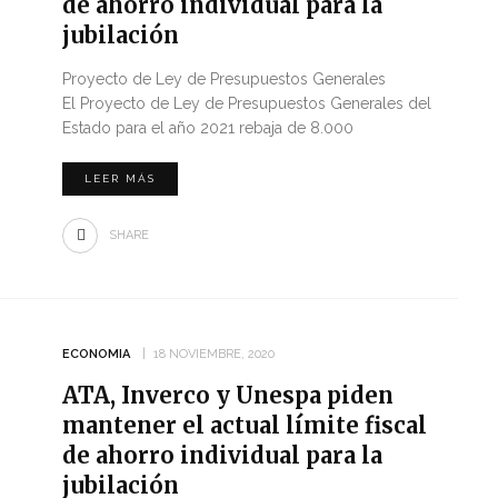
de ahorro individual para la
jubilación
Proyecto de Ley de Presupuestos Generales
El Proyecto de Ley de Presupuestos Generales del
Estado para el año 2021 rebaja de 8.000
LEER MÁS
SHARE
ECONOMIA
18 NOVIEMBRE, 2020
ATA, Inverco y Unespa piden
mantener el actual límite fiscal
de ahorro individual para la
jubilación