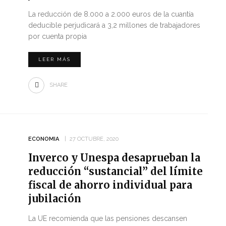
La reducción de 8.000 a 2.000 euros de la cuantía
deducible perjudicará a 3,2 millones de trabajadores
por cuenta propia
LEER MÁS
SHARE
ECONOMIA
27 OCTUBRE, 2020
Inverco y Unespa desaprueban la
reducción “sustancial” del límite
fiscal de ahorro individual para
jubilación
La UE recomienda que las pensiones descansen