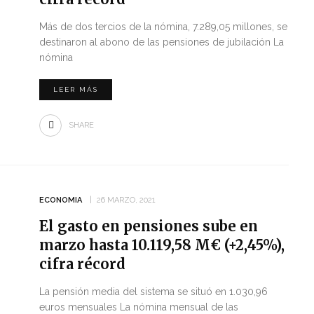
Más de dos tercios de la nómina, 7.289,05 millones, se
destinaron al abono de las pensiones de jubilación La
nómina
LEER MÁS
SHARE
ECONOMIA
26 MARZO, 2021
El gasto en pensiones sube en
marzo hasta 10.119,58 M€ (+2,45%),
cifra récord
La pensión media del sistema se situó en 1.030,96
euros mensuales La nómina mensual de las