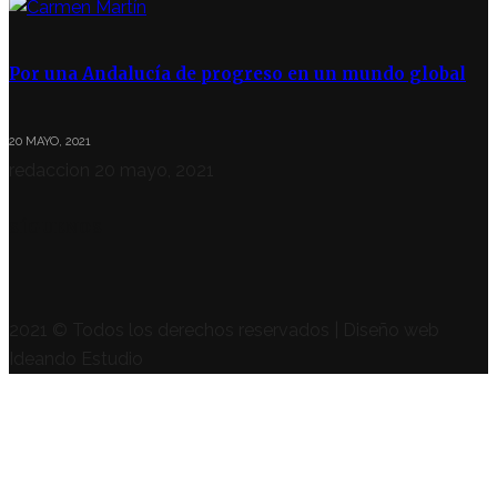
Por una Andalucía de progreso en un mundo global
20 MAYO, 2021
redaccion
20 mayo, 2021
SÍGUENOS
2021 © Todos los derechos reservados | Diseño web
Ideando Estudio