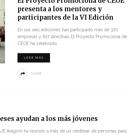
El Proyecto Promociona de CEOE
presenta a los mentores y
participantes de la VI Edición
En sus seis ediciones han participado más de 370
empresas y 617 directivas El Proyecto Promociona de
CEOE ha celebrado
LEER MÁS
SHARE
eses ayudan a los más jóvenes
JE Aragón) ha reunido a más de un centenar de personas para