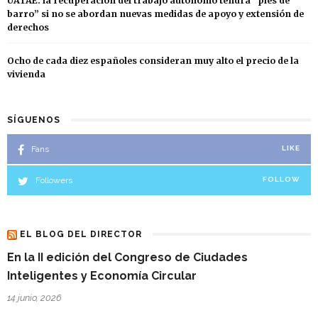
UATAE: la recuperación del trabajo autónomo tendrá “pies de
barro” si no se abordan nuevas medidas de apoyo y extensión de
derechos
Ocho de cada diez españoles consideran muy alto el precio de la
vivienda
SÍGUENOS
Fans
LIKE
Followers
FOLLOW
EL BLOG DEL DIRECTOR
En la II edición del Congreso de Ciudades
Inteligentes y Economía Circular
14 junio, 2026