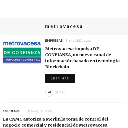
metrovacesa
EMPRESAS
15 JULIO, 2020
Metrovacesa impulsa DE
CONFIANZA, un nuevo canal de
información basado en tecnología
Blockchain
LEER MÁS
SHARE
EMPRESAS
26 AGOSTO, 2016
La CNMC autoriza a Merlin la toma de control del
negocio comercial y residencial de Metrovacesa