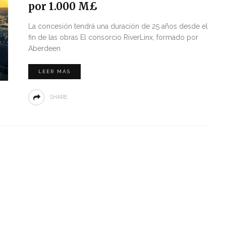
por 1.000 M£
La concesión tendrá una duración de 25 años desde el
fin de las obras El consorcio RiverLinx, formado por
Aberdeen
LEER MÁS
SHARE