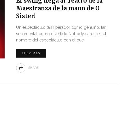
El swing llega al Teatro de la
Maestranza de la mano de O
Sister!
Un espectáculo tan liberador como genuino, tan
sentimental como divertido Nobody cares, es el
nombre del espectáculo con el que
LEER MÁS
SHARE