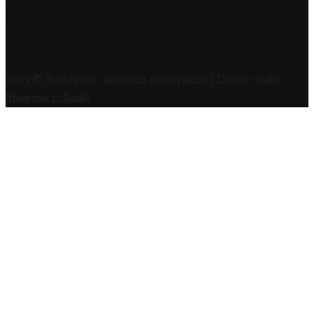
SÍGUENOS
2021 © Todos los derechos reservados | Diseño web
Ideando Estudio