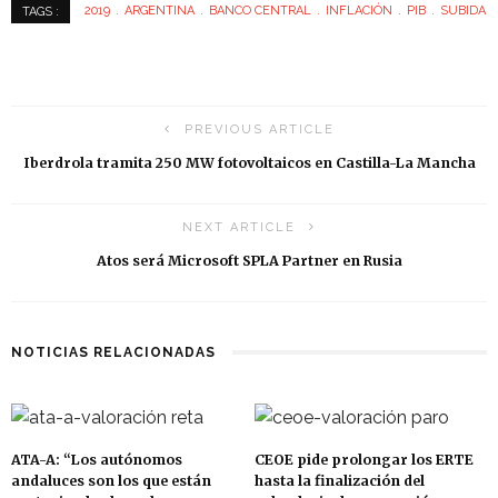
2019
ARGENTINA
BANCO CENTRAL
INFLACIÓN
PIB
SUBIDA
TAGS :
PREVIOUS ARTICLE
Iberdrola tramita 250 MW fotovoltaicos en Castilla-La Mancha
NEXT ARTICLE
Atos será Microsoft SPLA Partner en Rusia
NOTICIAS RELACIONADAS
ATA-A: “Los autónomos
CEOE pide prolongar los ERTE
andaluces son los que están
hasta la finalización del