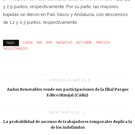
y 2,9 puntos, respectivamente. Por su parte, las mayores
bajadas se dieron en País Vasco y Andalucía, con descensos
de 1,2 y 0,3 puntos, respectivamente.
CAÍDA
INE
IPRI
NEGATIVO
OCTUBRE
PRECIOS
TAGS :
INDUSTRIALES
PREVIOUS ARTICLE
Audax Renovables vende sus participaciones de la filial Parque
Eólico Hinojal (Cádiz)
NEXT ARTICLE
La probabilidad de ascenso de trabajadores temporales duplica la
de los indefinidos