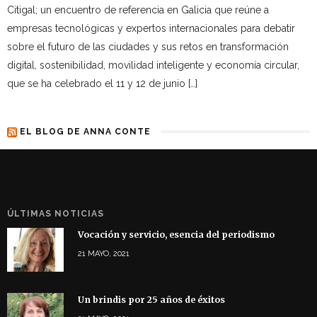
Citigal; un encuentro de referencia en Galicia que reúne a
empresas tecnológicas y expertos internacionales para debatir
sobre el futuro de las ciudades y sus retos en transformación
digital, sostenibilidad, movilidad inteligente y economía circular,
que se ha celebrado el 11 y 12 de junio […]
EL BLOG DE ANNA CONTE
ÚLTIMAS NOTICIAS
Vocación y servicio, esencia del periodismo
21 MAYO, 2021
Un brindis por 25 años de éxitos