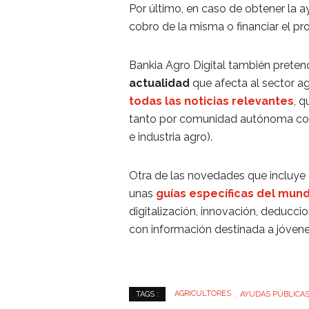
Por último, en caso de obtener la ay
cobro de la misma o financiar el pr
Bankia Agro Digital también prete
actualidad
que afecta al sector ag
todas las noticias relevantes
, q
tanto por comunidad autónoma como
e industria agro).
Otra de las novedades que incluye B
unas
guías específicas del mun
digitalización, innovación, deduccio
con información destinada a jóve
AGRICULTORES
AYUDAS PÚBLICA
TAGS :