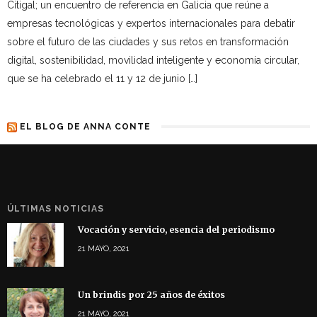
Citigal; un encuentro de referencia en Galicia que reúne a
empresas tecnológicas y expertos internacionales para debatir
sobre el futuro de las ciudades y sus retos en transformación
digital, sostenibilidad, movilidad inteligente y economía circular,
que se ha celebrado el 11 y 12 de junio […]
EL BLOG DE ANNA CONTE
ÚLTIMAS NOTICIAS
Vocación y servicio, esencia del periodismo
21 MAYO, 2021
Un brindis por 25 años de éxitos
21 MAYO, 2021