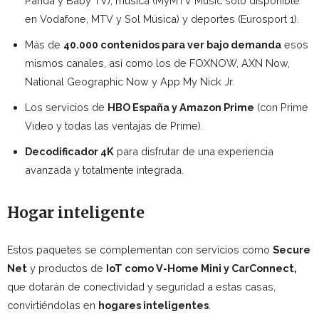
Panda y Baby TV), música (MyMTV Music solo disponible
en Vodafone, MTV y Sol Música) y deportes (Eurosport 1).
Más de
40.000 contenidos para ver bajo demanda
esos
mismos canales, así como los de FOXNOW, AXN Now,
National Geographic Now y App My Nick Jr.
Los servicios de
HBO España y Amazon Prime
(con Prime
Video y todas las ventajas de Prime).
Decodificador 4K
para disfrutar de una experiencia
avanzada y totalmente integrada.
Hogar inteligente
Estos paquetes se complementan con servicios como
Secure
Net
y productos de
IoT como V-Home Mini y CarConnect,
que dotarán de conectividad y seguridad a estas casas,
convirtiéndolas en
hogares inteligentes
.