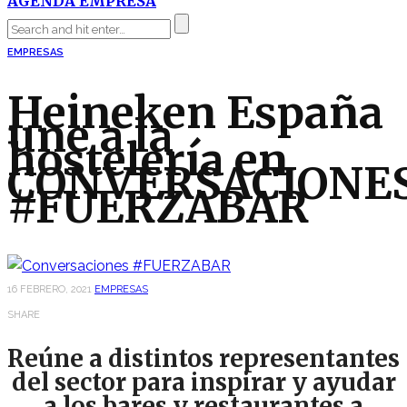
AGENDA EMPRESA
EMPRESAS
Heineken España
une a la
hostelería en
CONVERSACIONE
#FUERZABAR
16 FEBRERO, 2021
EMPRESAS
SHARE
Reúne a distintos representantes
del sector para inspirar y ayudar
a los bares y restaurantes a