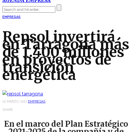
AGENDA EMPRESA
EMPRESAS
Repsol invertirá
en Tarragona más
de 1.400 millones
en proyectos de
transición
energética
22 MARZO, 2021
EMPRESAS
SHARE
En el marco del Plan Estratégico
2021-2025 de la compañía y de