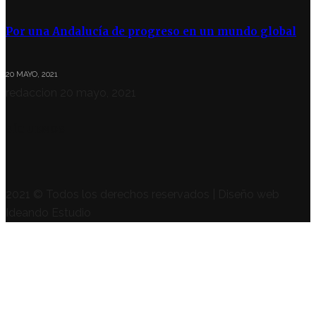
Por una Andalucía de progreso en un mundo global
20 MAYO, 2021
redaccion
20 mayo, 2021
SÍGUENOS
2021 © Todos los derechos reservados | Diseño web
Ideando Estudio