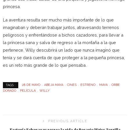
princesa.
La aventura resulta ser mucho más importante de lo que
imaginaban y deberán trabajar juntos, atravesando terrenos
peligrosos y enfrentándose a bichos cazadores, para llevar a
la princesa sana y salva de regreso a la montaña a la que
pertenece. Willy descubrirá un lado que nunca imaginó que
tenía y se dará cuenta de que proteger a la pequeña princesa,
es un reto más grande de lo que pensaba.
28 DE MAYO
ABEJA MAYA
CINES
ESTRENO
MAYA
ORBE
TAGS :
DORADO
PELÍCULA
WILLY
PREVIOUS ARTICLE
Factoría Echegaray recrea la vida de Rosario Weiss Zorrilla