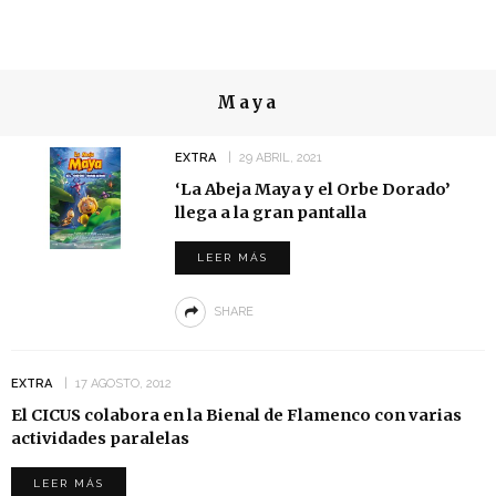
Maya
EXTRA
29 ABRIL, 2021
‘La Abeja Maya y el Orbe Dorado’
llega a la gran pantalla
LEER MÁS
SHARE
EXTRA
17 AGOSTO, 2012
El CICUS colabora en la Bienal de Flamenco con varias
actividades paralelas
LEER MÁS