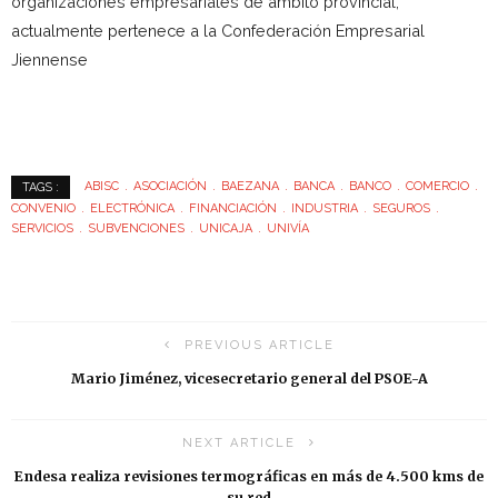
organizaciones empresariales de ámbito provincial,
actualmente pertenece a la Confederación Empresarial
Jiennense
ABISC
ASOCIACIÓN
BAEZANA
BANCA
BANCO
COMERCIO
TAGS :
CONVENIO
ELECTRÓNICA
FINANCIACIÓN
INDUSTRIA
SEGUROS
SERVICIOS
SUBVENCIONES
UNICAJA
UNIVÍA
PREVIOUS ARTICLE
Mario Jiménez, vicesecretario general del PSOE-A
NEXT ARTICLE
Endesa realiza revisiones termográficas en más de 4.500 kms de
su red