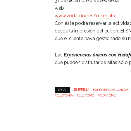
31 de diciembre a través de la
web
www.vodafone.es/miregalo
.
Con éste podrá reservar la activida
desde la impresión del cupón. El SM
que el cliente haya gestionado su 
Las
Experiencias únicas con Voda
que pueden disfrutar de ellas sólo 
EMPRESA
EXPERIENCIAS ÚNICAS
TAGS :
TELEFONÍA
TELÉFONO
VODAFONE