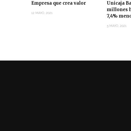
Empresa que crea valor
Unicaja B
millones 
12 MAYO, 2021
7,4% men
5 MAYO, 2021