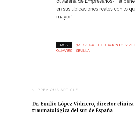
olivareña de Empresarios- “el benef
en sus ubicaciones reales con lo q
mayor”.
30
CERCA
DIPUTACIÓN DE SEVIL
TAGS :
OLIVARES
SEVILLA
PREVIOUS ARTICLE
Dr. Emilio López-Vidriero, director clínica
traumatológica del sur de España