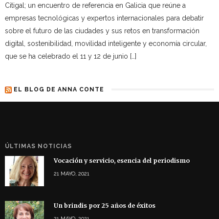
Citigal; un encuentro de referencia en Galicia que reúne a
empresas tecnológicas y expertos internacionales para debatir
sobre el futuro de las ciudades y sus retos en transformación
digital, sostenibilidad, movilidad inteligente y economía circular,
que se ha celebrado el 11 y 12 de junio […]
EL BLOG DE ANNA CONTE
ÚLTIMAS NOTICIAS
Vocación y servicio, esencia del periodismo
21 MAYO, 2021
Un brindis por 25 años de éxitos
21 MAYO, 2021